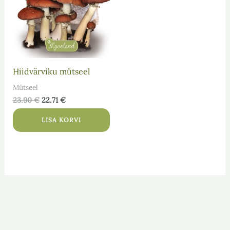
Hiidvärviku mütseel
Mütseel
23.90
€
22.71
€
LISA KORVI