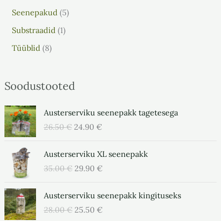
Seenepakud
5
Substraadid
1
Tüüblid
8
Soodustooted
A
P
Austerserviku seenepakk tagetesega
l
r
26.50
€
24.90
€
g
a
n
e
A
P
Austerserviku XL seenepakk
e
g
l
r
h
u
35.00
€
29.90
€
g
a
i
n
n
e
n
A
e
P
Austerserviku seenepakk kingituseks
e
g
d
l
h
r
h
u
28.00
€
25.50
€
o
g
i
a
i
n