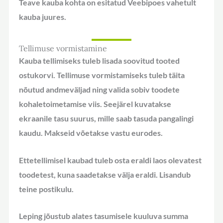
Teave kauba kohta on esitatud Veebipoes vahetult
kauba juures.
Tellimuse vormistamine
Kauba tellimiseks tuleb lisada soovitud tooted
ostukorvi. Tellimuse vormistamiseks tuleb täita
nõutud andmeväljad ning valida sobiv toodete
kohaletoimetamise viis. Seejärel kuvatakse
ekraanile tasu suurus, mille saab tasuda pangalingi
kaudu. Makseid võetakse vastu eurodes.
Ettetellimisel kaubad tuleb osta eraldi laos olevatest
toodetest, kuna saadetakse välja eraldi. Lisandub
teine postikulu.
Leping jõustub alates tasumisele kuuluva summa