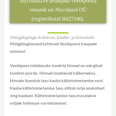
mycoland.ee (edaspidi Veebipood)
omanik on Mycoland OÜ
(registrikood 16127346).
Müügilepingu kehtivus, kauba- ja hinnainfo
Müügitingimused kehtivad Veebipoest kaupade
ostmisel.
Veebipoes müüdavate toodete hinnad on märgitud
toodete juurde. Hinnad sisaldavad käibemaksu.
Hinnale lisandub tasu kauba kättetoimetamise eest.
Kauba kättetoimetamise tasu sõltub ostja asukohast
ning kaubast. Kättetoimetamise tasu kuvatakse
ostjale tellimuse vormistamisel.