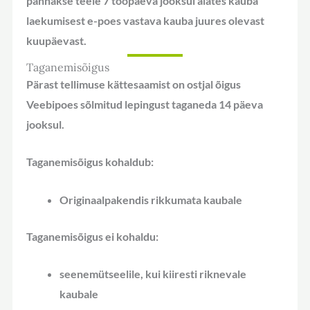
pannakse teele 7 tööpäeva jooksul alates kauba
laekumisest e-poes vastava kauba juures olevast
kuupäevast.
Taganemisõigus
Pärast tellimuse kättesaamist on ostjal õigus
Veebipoes sõlmitud lepingust taganeda 14 päeva
jooksul.
Taganemisõigus
kohaldub
:
Originaalpakendis rikkumata kaubale
Taganemisõigus
ei kohaldu
:
seenemütseelile, kui kiiresti riknevale
kaubale