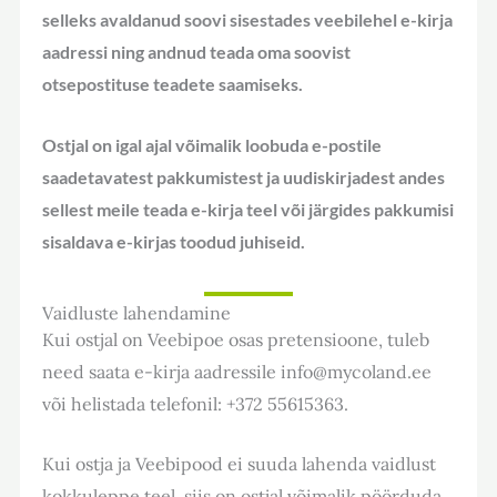
selleks avaldanud soovi sisestades veebilehel e-kirja
aadressi ning andnud teada oma soovist
otsepostituse teadete saamiseks.
Ostjal on igal ajal võimalik loobuda e-postile
saadetavatest pakkumistest ja uudiskirjadest andes
sellest meile teada e-kirja teel või järgides pakkumisi
sisaldava e-kirjas toodud juhiseid.
Vaidluste lahendamine
Kui ostjal on Veebipoe osas pretensioone, tuleb
need saata e-kirja aadressile info@mycoland.ee
või helistada telefonil: +372 55615363.
Kui ostja ja Veebipood ei suuda lahenda vaidlust
kokkuleppe teel, siis on ostjal võimalik pöörduda