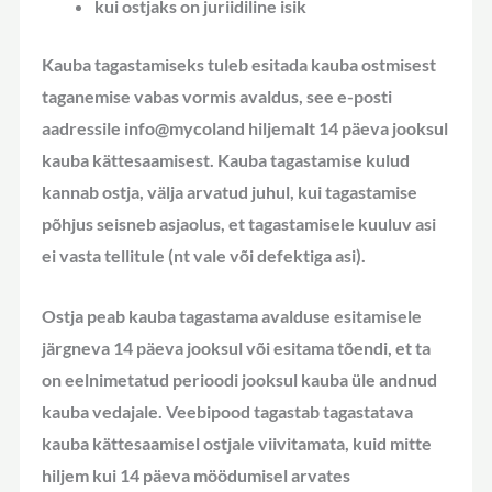
kui ostjaks on juriidiline isik
Kauba tagastamiseks tuleb esitada kauba ostmisest
taganemise vabas vormis avaldus, see e-posti
aadressile info@mycoland hiljemalt 14 päeva jooksul
kauba kättesaamisest. Kauba tagastamise kulud
kannab ostja, välja arvatud juhul, kui tagastamise
põhjus seisneb asjaolus, et tagastamisele kuuluv asi
ei vasta tellitule (nt vale või defektiga asi).
Ostja peab kauba tagastama avalduse esitamisele
järgneva 14 päeva jooksul või esitama tõendi, et ta
on eelnimetatud perioodi jooksul kauba üle andnud
kauba vedajale. Veebipood tagastab tagastatava
kauba kättesaamisel ostjale viivitamata, kuid mitte
hiljem kui 14 päeva möödumisel arvates