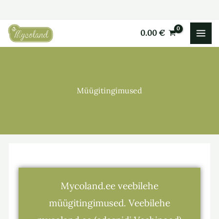
Skip
to
0.00
€
content
Müügitingimused
Mycoland.ee veebilehe
müügitingimused. Veebilehe