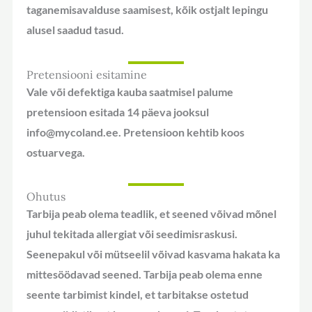
taganemisavalduse saamisest, kõik ostjalt lepingu
alusel saadud tasud.
Pretensiooni esitamine
Vale või defektiga kauba saatmisel palume
pretensioon esitada 14 päeva jooksul
info@mycoland.ee. Pretensioon kehtib koos
ostuarvega.
Ohutus
Tarbija peab olema teadlik, et seened võivad mõnel
juhul tekitada allergiat või seedimisraskusi.
Seenepakul või mütseelil võivad kasvama hakata ka
mittesöödavad seened. Tarbija peab olema enne
seente tarbimist kindel, et tarbitakse ostetud