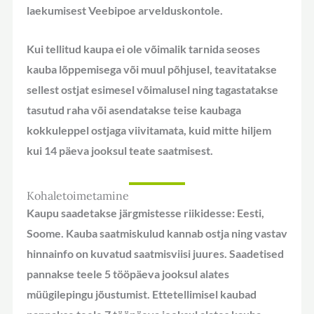
laekumisest Veebipoe arvelduskontole.
Kui tellitud kaupa ei ole võimalik tarnida seoses
kauba lõppemisega või muul põhjusel, teavitatakse
sellest ostjat esimesel võimalusel ning tagastatakse
tasutud raha või asendatakse teise kaubaga
kokkuleppel ostjaga viivitamata, kuid mitte hiljem
kui 14 päeva jooksul teate saatmisest.
Kohaletoimetamine
Kaupu saadetakse järgmistesse riikidesse: Eesti,
Soome. Kauba saatmiskulud kannab ostja ning vastav
hinnainfo on kuvatud saatmisviisi juures. Saadetised
pannakse teele 5 tööpäeva jooksul alates
müügilepingu jõustumist. Ettetellimisel kaubad