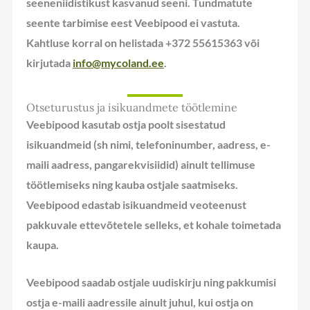
seeneniidistikust kasvanud seeni. Tundmatute
seente tarbimise eest Veebipood ei vastuta.
Kahtluse korral on helistada +372 55615363 või
kirjutada
info@mycoland.ee
.
Otseturustus ja isikuandmete töötlemine
Veebipood kasutab ostja poolt sisestatud
isikuandmeid (sh nimi, telefoninumber, aadress, e-
maili aadress, pangarekvisiidid) ainult tellimuse
töötlemiseks ning kauba ostjale saatmiseks.
Veebipood edastab isikuandmeid veoteenust
pakkuvale ettevõtetele selleks, et kohale toimetada
kaupa.
Veebipood saadab ostjale uudiskirju ning pakkumisi
ostja e-maili aadressile ainult juhul, kui ostja on