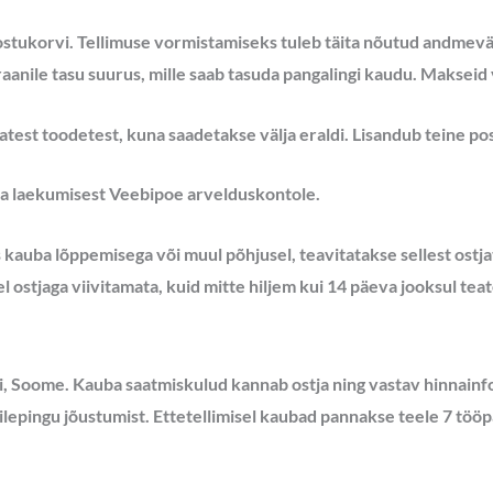
 ostukorvi. Tellimuse vormistamiseks tuleb täita nõutud andmeväl
aanile tasu suurus, mille saab tasuda pangalingi kaudu. Makseid
vatest toodetest, kuna saadetakse välja eraldi. Lisandub teine pos
ma laekumisest Veebipoe arvelduskontole.
es kauba lõppemisega või muul põhjusel, teavitatakse sellest ostj
ostjaga viivitamata, kuid mitte hiljem kui 14 päeva jooksul teat
i, Soome. Kauba saatmiskulud kannab ostja ning vastav hinnainfo
lepingu jõustumist. Ettetellimisel kaubad pannakse teele 7 töö