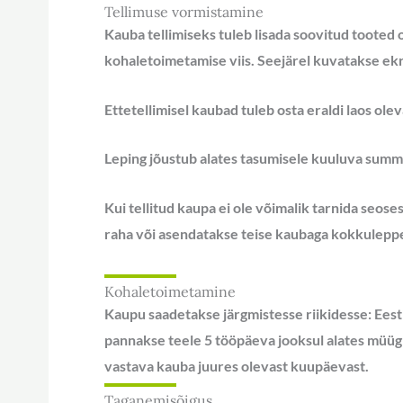
Tellimuse vormistamine
Kauba tellimiseks tuleb lisada soovitud tooted
kohaletoimetamise viis. Seejärel kuvatakse ekr
Ettetellimisel kaubad tuleb osta eraldi laos ole
Leping jõustub alates tasumisele kuuluva sum
Kui tellitud kaupa ei ole võimalik tarnida seos
raha või asendatakse teise kaubaga kokkuleppel 
Kohaletoimetamine
Kaupu saadetakse järgmistesse riikidesse: Eest
pannakse teele 5 tööpäeva jooksul alates müügi
vastava kauba juures olevast kuupäevast.
Taganemisõigus