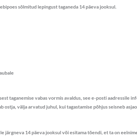
eebipoes sõlmitud lepingust taganeda 14 päeva jooksul.
kaubale
sest taganemise vabas vormis avaldus, see e-posti aadressile i
stja, välja arvatud juhul, kui tagastamise põhjus seisneb asjaolu
e järgneva 14 päeva jooksul või esitama tõendi, et ta on eelni