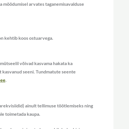
äeva möödumisel arvates taganemisavalduse
on kehtib koos ostuarvega.
i mütseelil võivad kasvama hakata ka
ust kasvanud seeni. Tundmatute seente
.ee
.
rekvisiidid) ainult tellimuse töötlemiseks ning
ale toimetada kaupa.