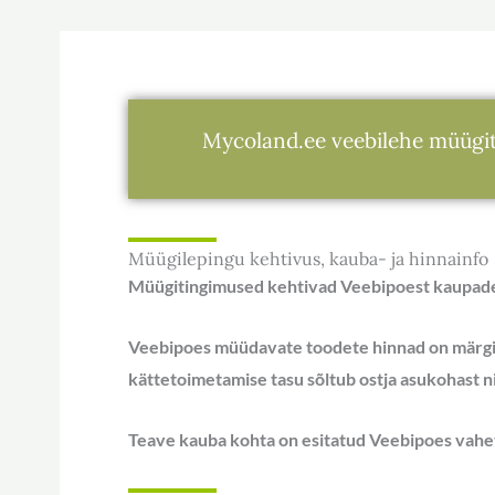
Mycoland.ee veebilehe müügi
Müügilepingu kehtivus, kauba- ja hinnainfo
Müügitingimused kehtivad Veebipoest kaupade
Veebipoes müüdavate toodete hinnad on märgit
kättetoimetamise tasu sõltub ostja asukohast n
Teave kauba kohta on esitatud Veebipoes vahet