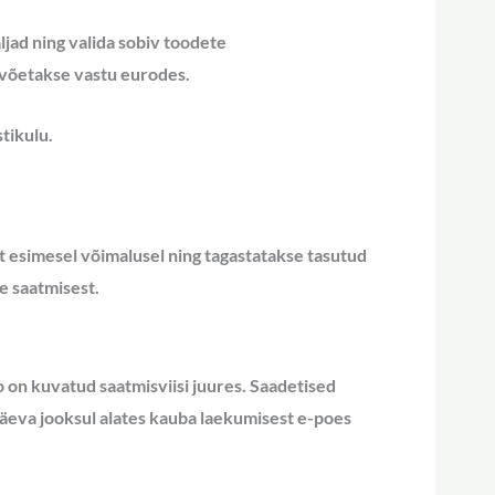
jad ning valida sobiv toodete
 võetakse vastu eurodes.
tikulu.
at esimesel võimalusel ning tagastatakse tasutud
e saatmisest.
 on kuvatud saatmisviisi juures. Saadetised
päeva jooksul alates kauba laekumisest e-poes