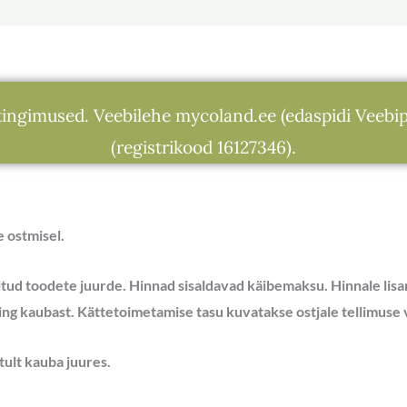
tingimused. Veebilehe mycoland.ee (edaspidi Veeb
(registrikood 16127346).
 ostmisel.
ud toodete juurde. Hinnad sisaldavad käibemaksu. Hinnale lisa
ing kaubast. Kättetoimetamise tasu kuvatakse ostjale tellimuse 
ult kauba juures.