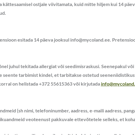
 kättesaamisel ostjale viivitamata, kuid mitte hiljem kui 14 p
ud.
tensioon esitada 14 päeva jooksul info@mycoland.ee. Pretensio
nel juhul tekitada allergiat või seedimisraskusi. Seenepakul võ
 seente tarbimist kindel, et tarbitakse ostetud seeneniidistik
korral on helistada +372 55615363 või kirjutada
info@mycoland
ndmeid (sh nimi, telefoninumber, aadress, e-maili aadress, panga
sikuandmeid veoteenust pakkuvale ettevõtetele selleks, et koh