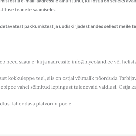
si ostja e-maili aadressile ainult juhul, kui ostja on selleks ava
stituse teadete saamiseks.
aadetavatest pakkumistest ja uudiskirjadest andes sellest meile te
eb need saata e-kirja aadressile info@mycoland.ee või helista
ust kokkuleppe teel, siis on ostjal võimalik pöörduda Tarbija
ebipoe vahel sõlmitud lepingust tulenevaid vaidlusi. Ostja k
dlusi lahendava platvormi poole.