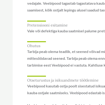
vedajale. Veebipood tagastab tagastatava kauba
saamisest, kõik ostjalt lepingu alusel saadud tas
Pretensiooni esitamine
Vale või defektiga kauba saatmisel palume pre
Ohutus
Tarbija peab olema teadlik, et seened võivad mõ
mittesöödavad seened. Tarbija peab olema enne
tarbimise eest Veebipood ei vastuta. Kahtluse 
Otseturustus ja isikuandmete töötlemine
Veebipood kasutab ostja poolt sisestatud isikua
kauba ostjale saatmiseks. Veebipood edastab i