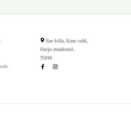
t
Sae küla, Kose vald,
Harju maakond,
y
75016
sale