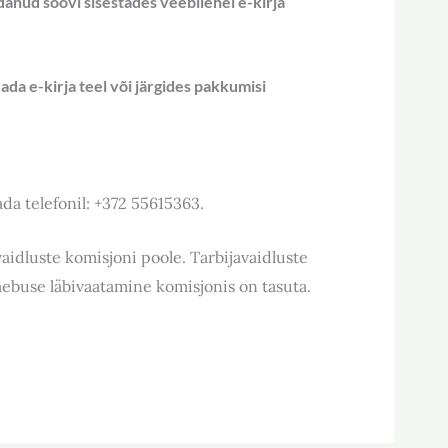
ldanud soovi sisestades veebilehel e-kirja
ada e-kirja teel või järgides pakkumisi
da telefonil: +372 55615363.
vaidluste komisjoni poole. Tarbijavaidluste
aebuse läbivaatamine komisjonis on tasuta.