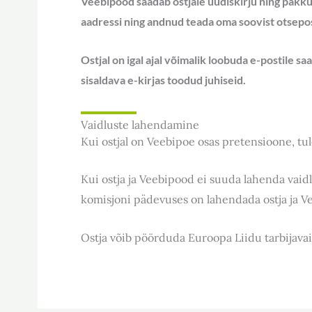
Veebipood saadab ostjale uudiskirju ning pakkumi
aadressi ning andnud teada oma soovist otsepo
Ostjal on igal ajal võimalik loobuda e-postile s
sisaldava e-kirjas toodud juhiseid.
Vaidluste lahendamine
Kui ostjal on Veebipoe osas pretensioone, tul
Kui ostja ja Veebipood ei suuda lahenda vaidl
komisjoni pädevuses on lahendada ostja ja Ve
Ostja võib pöörduda Euroopa Liidu tarbijavai