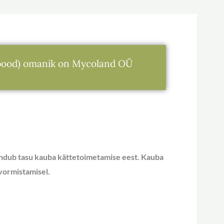
ipood) omanik on Mycoland OÜ
ndub tasu kauba kättetoimetamise eest. Kauba
vormistamisel.