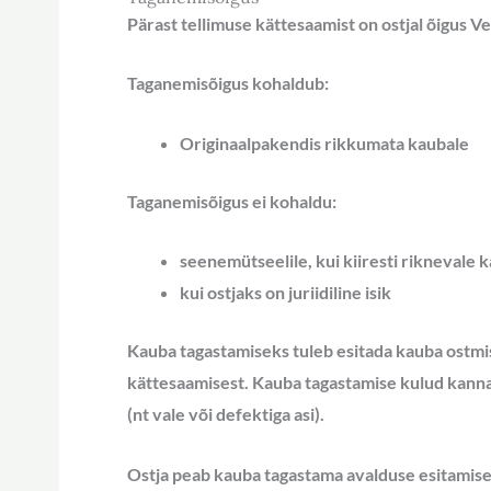
Pärast tellimuse kättesaamist on ostjal õigus V
Taganemisõigus
kohaldub
:
Originaalpakendis rikkumata kaubale
Taganemisõigus
ei kohaldu
:
seenemütseelile, kui kiiresti riknevale 
kui ostjaks on juriidiline isik
Kauba tagastamiseks tuleb esitada kauba ostmi
kättesaamisest. Kauba tagastamise kulud kannab o
(nt vale või defektiga asi).
Ostja peab kauba tagastama avalduse esitamisel