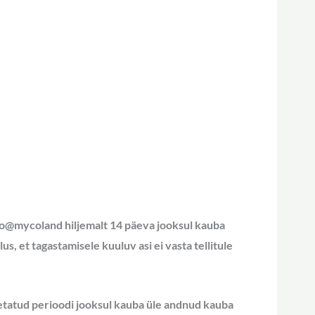
nfo@mycoland hiljemalt 14 päeva jooksul kauba
s, et tagastamisele kuuluv asi ei vasta tellitule
metatud perioodi jooksul kauba üle andnud kauba