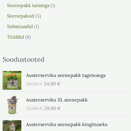
Seenepakk taimega
1
Seenepakud
5
Substraadid
1
Tüüblid
8
Soodustooted
A
P
Austerserviku seenepakk tagetesega
l
r
26.50
€
24.90
€
g
a
n
e
A
P
Austerserviku XL seenepakk
e
g
l
r
h
u
35.00
€
29.90
€
g
a
i
n
n
e
n
A
e
P
Austerserviku seenepakk kingituseks
e
g
d
l
h
r