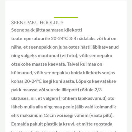
SEENEPAKU HOOLDUS
Seenepakk jätta samasse kilekotti
toatemperatuurile 20-24°C 3-4 nädalaks või kui on
näha, et seenepakk on juba ostes hästi läbikasvanud
ning valgeks muutunud (vt foto), võib seenepaku
otsekohe maasse kaevata. Talvel kui maa on
külmunud, võib seenepakku hoida kilekotis soojas
kohas 20-24°C isegi kuni aasta. Lõpuks kaevatakse
pakk maasse või suurde lillepotti rõdule 2/3
ulatuses, nii, et valgem (rohkem läbikasvanud) ots
läheb mulla alla ning maa peale jääb vaid kolmandik
ehk maksimum 13 cm või isegi vähem (vaata pilti).
Eemalda pakult plastik ja kruvi, et mitte reostada