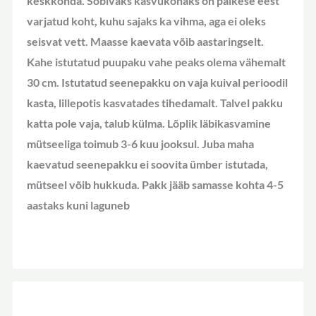
keskkonda. Sobivaks kasvukohaks on päikese eest
varjatud koht, kuhu sajaks ka vihma, aga ei oleks
seisvat vett. Maasse kaevata võib aastaringselt.
Kahe istutatud puupaku vahe peaks olema vähemalt
30 cm. Istutatud seenepakku on vaja kuival perioodil
kasta, lillepotis kasvatades tihedamalt. Talvel pakku
katta pole vaja, talub külma. Lõplik läbikasvamine
mütseeliga toimub 3-6 kuu jooksul. Juba maha
kaevatud seenepakku ei soovita ümber istutada,
mütseel võib hukkuda. Pakk jääb samasse kohta 4-5
aastaks kuni laguneb