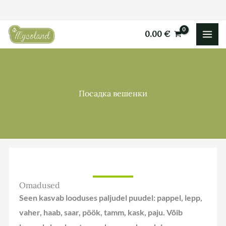
Перейти
к
0.00
€
содержимому
Посадка вешенки
Omadused
Seen kasvab looduses paljudel puudel: pappel, lepp,
vaher, haab, saar, pöök, tamm, kask, paju. Võib