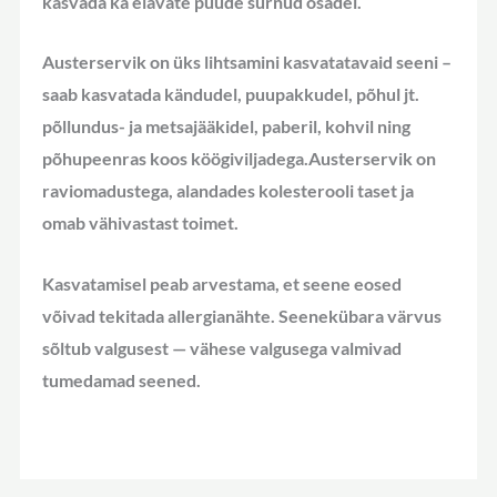
kasvada ka elavate puude surnud osadel.
Austerservik on üks lihtsamini kasvatatavaid seeni –
saab kasvatada kändudel, puupakkudel, põhul jt.
põllundus- ja metsajääkidel, paberil, kohvil ning
põhupeenras koos köögiviljadega.Austerservik on
raviomadustega, alandades kolesterooli taset ja
omab vähivastast toimet.
Kasvatamisel peab arvestama, et seene eosed
võivad tekitada allergianähte. Seenekübara värvus
sõltub valgusest — vähese valgusega valmivad
tumedamad seened.