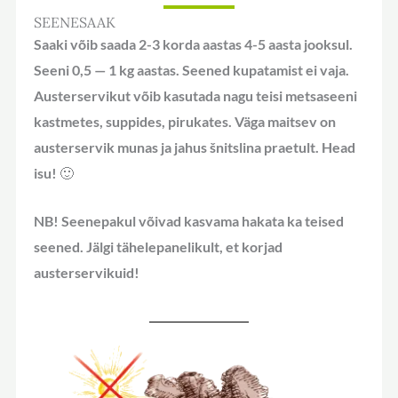
SEENESAAK
Saaki võib saada 2-3 korda aastas 4-5 aasta jooksul.
Seeni 0,5 — 1 kg aastas. Seened kupatamist ei vaja.
Austerservikut võib kasutada nagu teisi metsaseeni
kastmetes, suppides, pirukates. Väga maitsev on
austerservik munas ja jahus šnitslina praetult. Head
isu! 🙂
NB!
Seenepakul võivad kasvama hakata ka teised
seened. Jälgi tähelepanelikult, et korjad
austerservikuid!